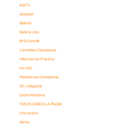
AGV´s
Apilador
Batería
Batería Litio
BYD Forklift
Carretillas Elevadoras
Információn Práctica
Ion Litio
Plataformas Elevadoras
Sin Categoría
Sobre Nosotros
TODOS SOMOS LA PALMA
Unicarriers
Varios