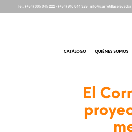
Tel.:
(+34) 665 845 222
-
(+34) 918 844 329
|
info@carretillaselevado
CATÁLOGO
QUIÉNES SOMOS
El Cor
proyec
me