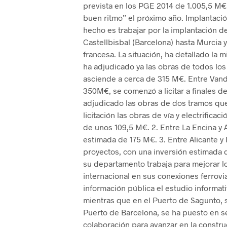
prevista en los PGE 2014 de 1.005,5 M€,
buen ritmo” el próximo año. Implantaci
hecho es trabajar por la implantación de
Castellbisbal (Barcelona) hasta Murcia y
francesa. La situación, ha detallado la mi
ha adjudicado ya las obras de todos los
asciende a cerca de 315 M€. Entre Vande
350M€, se comenzó a licitar a finales d
adjudicado las obras de dos tramos qu
licitación las obras de vía y electrific
de unos 109,5 M€. 2. Entre La Encina y 
estimada de 175 M€. 3. Entre Alicante 
proyectos, con una inversión estimada 
su departamento trabaja para mejorar l
internacional en sus conexiones ferrovia
información pública el estudio informat
mientras que en el Puerto de Sagunto, 
Puerto de Barcelona, se ha puesto en se
colaboración para avanzar en la constru