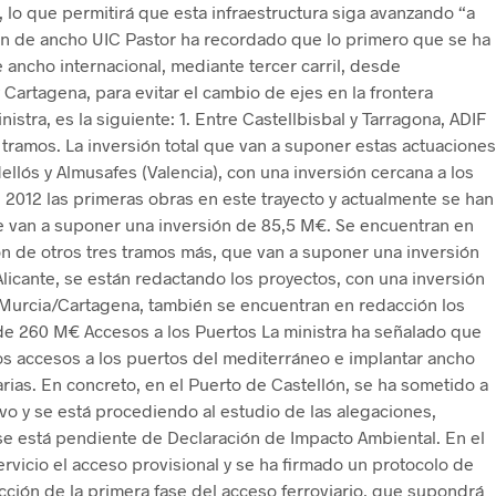
 lo que permitirá que esta infraestructura siga avanzando “a
ón de ancho UIC Pastor ha recordado que lo primero que se ha
 ancho internacional, mediante tercer carril, desde
 Cartagena, para evitar el cambio de ejes en la frontera
nistra, es la siguiente: 1. Entre Castellbisbal y Tarragona, ADIF
 tramos. La inversión total que van a suponer estas actuaciones
llós y Almusafes (Valencia), con una inversión cercana a los
e 2012 las primeras obras en este trayecto y actualmente se han
e van a suponer una inversión de 85,5 M€. Se encuentran en
ación de otros tres tramos más, que van a suponer una inversión
Alicante, se están redactando los proyectos, con una inversión
y Murcia/Cartagena, también se encuentran en redacción los
de 260 M€ Accesos a los Puertos La ministra ha señalado que
os accesos a los puertos del mediterráneo e implantar ancho
rias. En concreto, en el Puerto de Castellón, se ha sometido a
ivo y se está procediendo al estudio de las alegaciones,
se está pendiente de Declaración de Impacto Ambiental. En el
rvicio el acceso provisional y se ha firmado un protocolo de
cción de la primera fase del acceso ferroviario, que supondrá