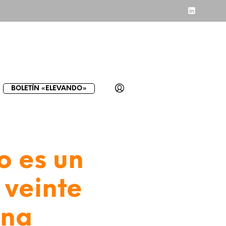
BOLETÍN «ELEVANDO»
o es un
 veinte
una