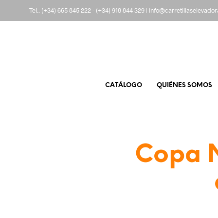
Tel.:
(+34) 665 845 222
-
(+34) 918 844 329
|
info@carretillaselevado
CATÁLOGO
QUIÉNES SOMOS
Copa N