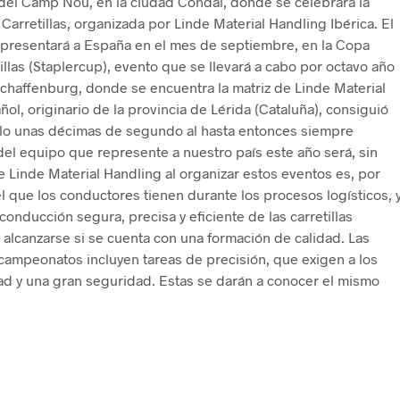
s del Camp Nou, en la ciudad Condal, donde se celebrará la
arretillas, organizada por Linde Material Handling Ibérica. El
resentará a España en el mes de septiembre, en la Copa
llas (Staplercup), evento que se llevará a cabo por octavo año
chaffenburg, donde se encuentra la matriz de Linde Material
ol, originario de la provincia de Lérida (Cataluña), consiguió
olo unas décimas de segundo al hasta entonces siempre
del equipo que represente a nuestro país este año será, sin
 de Linde Material Handling al organizar estos eventos es, por
 que los conductores tienen durante los procesos logísticos, 
a conducción segura, precisa y eficiente de las carretillas
alcanzarse si se cuenta con una formación de calidad. Las
campeonatos incluyen tareas de precisión, que exigen a los
ad y una gran seguridad. Estas se darán a conocer el mismo