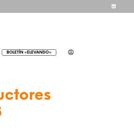
BOLETÍN «ELEVANDO»
uctores
3