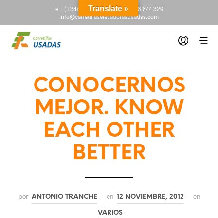
Translate »
Tel.:
(+34) 665 845 222
-
(+34) 918 844 329
|
info@carretillaselevadorasusadas.com
CONOCERNOS
MEJOR. KNOW
EACH OTHER
BETTER
por
en
en
ANTONIO TRANCHE
12 NOVIEMBRE, 2012
VARIOS