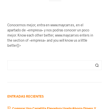
Conocernos mejor, entra en www.maycarr.es, en el
apartado de «empresa» y nos podras conocer un poco
mejor. Know each other better, www.maycarr.es enters in
the section of «empresa» and you will know us a little
better]]>
ENTRADAS RECIENTES
Comprar Una Carretilla Elevadora Usada:Ahorra Dinero Y