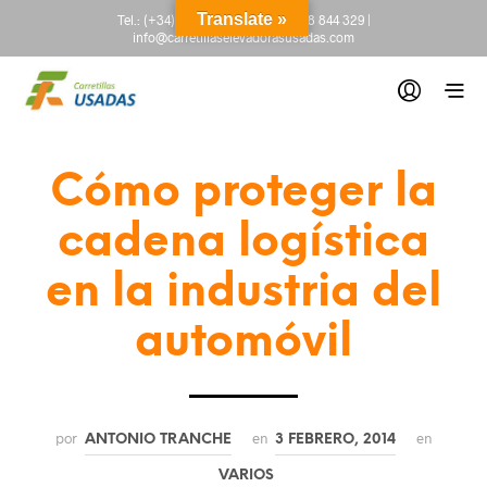
Translate »
Tel.:
(+34) 665 845 222
-
(+34) 918 844 329
|
info@carretillaselevadorasusadas.com
Cómo proteger la
cadena logística
en la industria del
automóvil
por
en
en
ANTONIO TRANCHE
3 FEBRERO, 2014
VARIOS