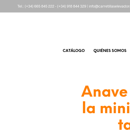
Tel.:
(+34) 665 845 222
-
(+34) 918 844 329
|
info@carretillaselevado
CATÁLOGO
QUIÉNES SOMOS
Anave 
la mini
t