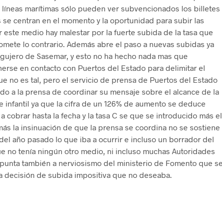
 líneas marítimas sólo pueden ver subvencionados los billetes
s se centran en el momento y la oportunidad para subir las
r este medio hay malestar por la fuerte subida de la tasa que
omete lo contrario. Además abre el paso a nuevas subidas ya
agujero de Sasemar, y esto no ha hecho nada mas que
erse en contacto con Puertos del Estado para delimitar el
 que no es tal, pero el servicio de prensa de Puertos del Estado
o a la prensa de coordinar su mensaje sobre el alcance de la
 infantil ya que la cifra de un 126% de aumento se deduce
 a cobrar hasta la fecha y la tasa C se que se introducido más el
más la insinuación de que la prensa se coordina no se sostiene
el año pasado lo que iba a ocurrir e incluso un borrador del
 no tenía ningún otro medio, ni incluso muchas Autoridades
 apunta también a nerviosismo del ministerio de Fomento que s
na decisión de subida impositiva que no deseaba.