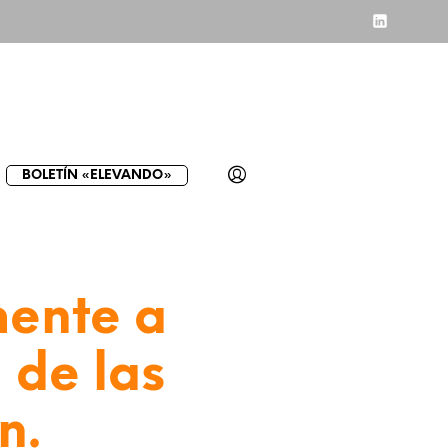
BOLETÍN «ELEVANDO»
mente a
a de las
n.