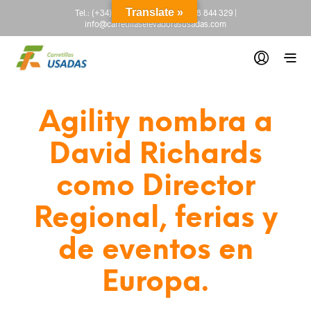
Translate »
Tel.:
(+34) 665 845 222
-
(+34) 918 844 329
|
info@carretillaselevadorasusadas.com
Agility nombra a
David Richards
como Director
Regional, ferias y
de eventos en
Europa.