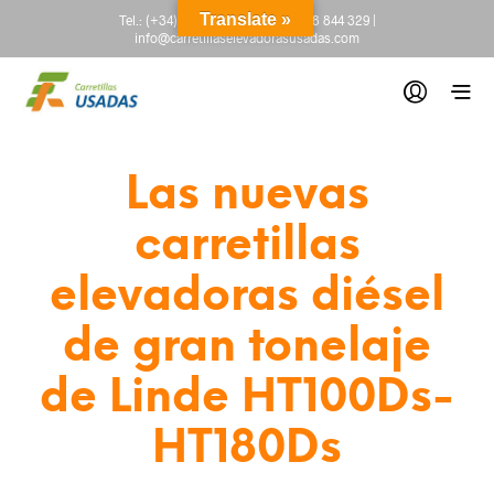
Translate »
Tel.:
(+34) 665 845 222
-
(+34) 918 844 329
|
info@carretillaselevadorasusadas.com
Las nuevas
carretillas
elevadoras diésel
de gran tonelaje
de Linde HT100Ds-
HT180Ds