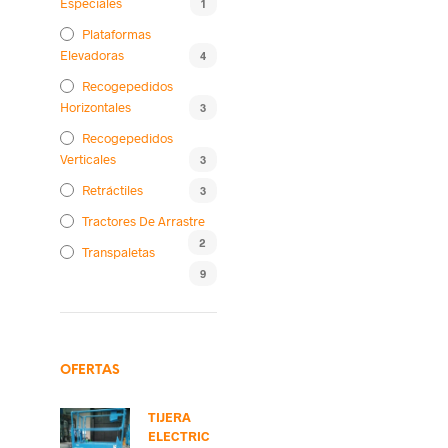
Especiales
1
Plataformas
Elevadoras
4
Recogepedidos
Horizontales
3
Recogepedidos
Verticales
3
Retráctiles
3
Tractores De Arrastre
2
Transpaletas
9
OFERTAS
TIJERA
ELECTRIC