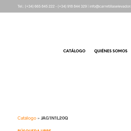
Tel.:
(+34) 665 845 222
-
(+34) 918 844 329
|
info@carretillaselevado
CATÁLOGO
QUIÉNES SOMOS
Catálogo
»
JAG1N1L20Q