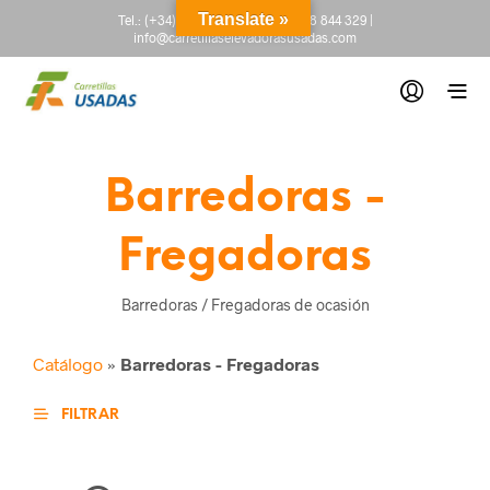
Translate »
Tel.:
(+34) 665 845 222
-
(+34) 918 844 329
|
info@carretillaselevadorasusadas.com
Barredoras -
Fregadoras
Barredoras / Fregadoras de ocasión
Catálogo
»
Barredoras - Fregadoras
FILTRAR