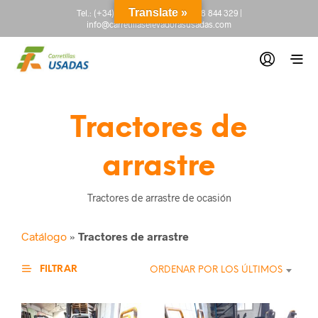
Translate »
Tel.:
(+34) 665 845 222
-
(+34) 918 844 329
|
info@carretillaselevadorasusadas.com
Tractores de
arrastre
Tractores de arrastre de ocasión
Catálogo
»
Tractores de arrastre
FILTRAR
ORDENAR POR LOS ÚLTIMOS