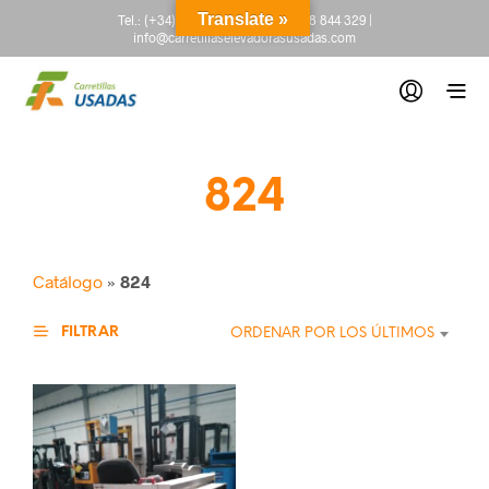
Translate »
Tel.:
(+34) 665 845 222
-
(+34) 918 844 329
|
info@carretillaselevadorasusadas.com
824
Catálogo
»
824
FILTRAR
ORDENAR POR LOS ÚLTIMOS