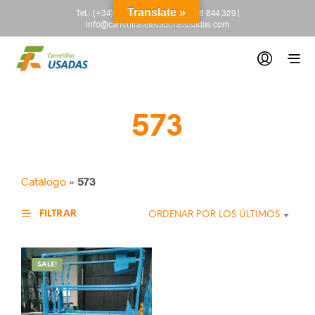
Translate »
Tel.:
(+34) 665 845 222
-
(+34) 918 844 329
|
info@carretillaselevadorasusadas.com
573
Catálogo
»
573
FILTRAR
ORDENAR POR LOS ÚLTIMOS
SALE!