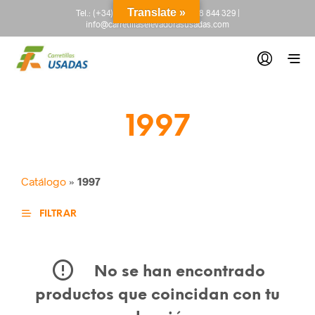
Translate »
Tel.:
(+34) 665 845 222
-
(+34) 918 844 329
|
info@carretillaselevadorasusadas.com
1997
Catálogo
»
1997
FILTRAR
No se han encontrado
productos que coincidan con tu