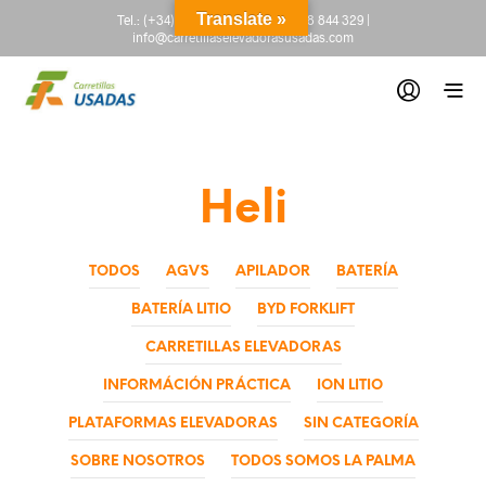
Translate »
Tel.:
(+34) 665 845 222
-
(+34) 918 844 329
|
info@carretillaselevadorasusadas.com
Heli
TODOS
AGV´S
APILADOR
BATERÍA
BATERÍA LITIO
BYD FORKLIFT
CARRETILLAS ELEVADORAS
INFORMÁCIÓN PRÁCTICA
ION LITIO
PLATAFORMAS ELEVADORAS
SIN CATEGORÍA
SOBRE NOSOTROS
TODOS SOMOS LA PALMA