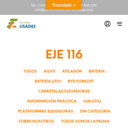
Translate »
Tel.:
(+34) 665 845 222
-
(+34) 918 844 329
|
info@carretillaselevadorasusadas.com
EJE 116
TODOS
AGV´S
APILADOR
BATERÍA
BATERÍA LITIO
BYD FORKLIFT
CARRETILLAS ELEVADORAS
INFORMÁCIÓN PRÁCTICA
ION LITIO
PLATAFORMAS ELEVADORAS
SIN CATEGORÍA
SOBRE NOSOTROS
TODOS SOMOS LA PALMA