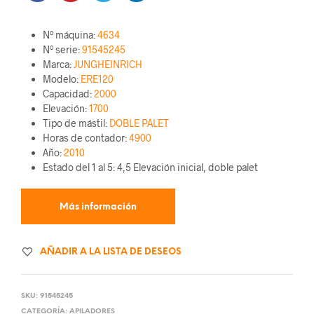
Nº máquina
:
4634
Nº serie
:
91545245
Marca
:
JUNGHEINRICH
Modelo
:
ERE120
Capacidad
:
2000
Elevación
:
1700
Tipo de mástil
:
DOBLE PALET
Horas de contador
:
4900
Año
:
2010
Estado del 1 al 5
:
4,5 Elevación inicial, doble palet
AÑADIR A LA LISTA DE DESEOS
SKU:
91545245
CATEGORÍA:
APILADORES