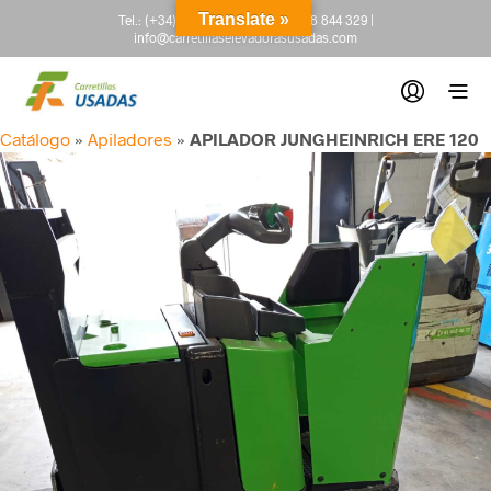
Translate »
Tel.:
(+34) 665 845 222
-
(+34) 918 844 329
|
info@carretillaselevadorasusadas.com
Catálogo
»
Apiladores
»
APILADOR JUNGHEINRICH ERE 120