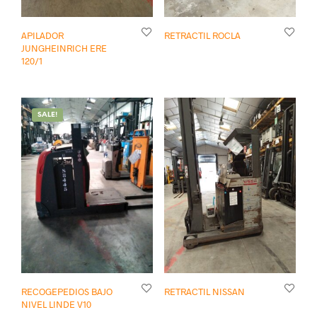
APILADOR
RETRACTIL ROCLA
JUNGHEINRICH ERE
120/1
SALE!
RECOGEPEDIOS BAJO
RETRACTIL NISSAN
NIVEL LINDE V10